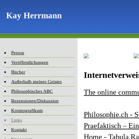
Kay Herrmann
Person
Veröffentlichungen
Bücher
Internetverwei
Außerhalb meines Geistes
The online commun
Philosophisches ABC
Rezensionen/Diskussion
Kosmografikum
Philosophie.ch - S
Links
Praefaktisch – Ei
Kontakt
Home - Tabula Ra