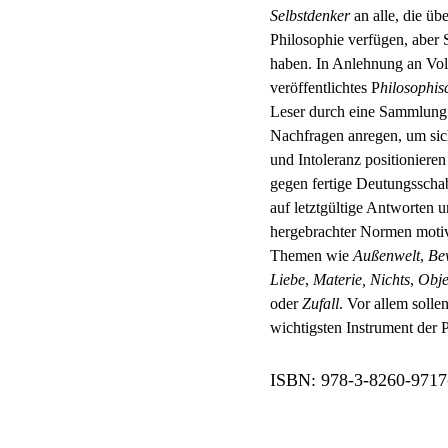
Selbstdenker
an alle, die
übe
Philosophie verfügen, aber
haben. In Anlehnung an Vol
veröffentlichtes
P
hilosophi
Leser durch
eine Sammlung k
Nachfragen anregen,
um sic
und Intoleranz positioniere
gegen fertige Deutungssch
auf letztgültige Antworten
hergebrachter Normen motiv
Themen
wie
Außenwelt
,
Be
Liebe
,
Materie,
Nichts
,
Obje
oder
Zufall
. Vor allem solle
wichtigsten Instrument der 
ISBN: 978-3-8260-9717